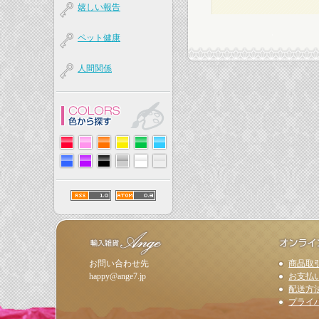
嬉しい報告
ペット健康
人間関係
お問い合わせ先
商品取
happy
ange7.jp
お支払
配送方
プライ