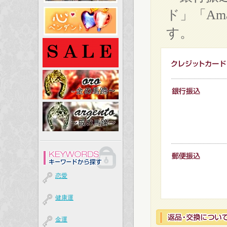
ド」「Am
す。
恋愛
健康運
金運