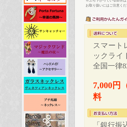
※ぶら下がっている部分は
お取り扱いにはご注意くだ
スマート
ックライ
全国一律
7,00
料
「銀行振