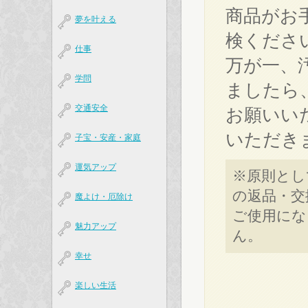
商品がお
夢を叶える
検くださ
仕事
万が一、
学問
ましたら
交通安全
お願いい
いただき
子宝・安産・家庭
運気アップ
※原則とし
の返品・交
魔よけ・厄除け
ご使用にな
魅力アップ
ん。
幸せ
楽しい生活