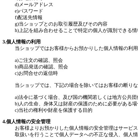
d)メールアドレス
e)パスワード
f)配送先情報
g)当ショップとのお取引履歴及びその内容
h)上記を組み合わせることで特定の個人が識別できる情
3.個人情報の利用
当ショップではお客様からお預かりした個人情報の利用
a)ご注文の確認、照会
b)商品発送の確認、照会
c)お問合せの返信時
当ショップでは、下記の場合を除いてはお客様の断りな
a)法令に基づく場合、及び国の機関若しくは地方公共
b)人の生命、身体又は財産の保護のために必要がある
c)当社の権利や財産を保護する目的
4.個人情報の安全管理
お客様よりお預かりした個人情報の安全管理はサービス
取扱いを行うことで個人データへの不正な侵入、個人情