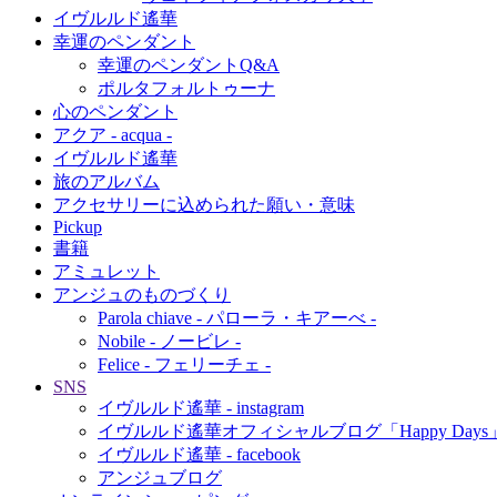
イヴルルド遙華
幸運のペンダント
幸運のペンダントQ&A
ポルタフォルトゥーナ
心のペンダント
アクア - acqua -
イヴルルド遙華
旅のアルバム
アクセサリーに込められた願い・意味
Pickup
書籍
アミュレット
アンジュのものづくり
Parola chiave - パローラ・キアーべ -
Nobile - ノービレ -
Felice - フェリーチェ -
SNS
イヴルルド遙華 - instagram
イヴルルド遙華オフィシャルブログ「Happy Days」Powe
イヴルルド遙華 - facebook
アンジュブログ