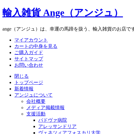
輸入雑貨 Ange（アンジュ）
ange（アンジュ）は、幸運の馬蹄を扱う、輸入雑貨のお店で
マイアカウント
カートの中身を見る
ご購入ガイド
サイトマップ
お問い合わせ
閉じる
トップページ
新着情報
アンジュについて
会社概要
メディア掲載情報
支援活動
パドヴァ病院
アレッサンドリア
ヴェネツィアフォスカリ大学